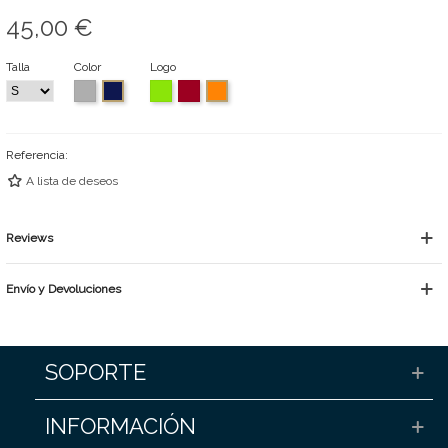
45,00 €
Talla
Color
Logo
G
V
B
N
n
r
e
u
a
a
i
r
r
v
r
s
d
d
y
a
Referencia:
v
e
e
n
i
o
j
A lista de deseos
g
s
a
o
r
Reviews
é
Envío y Devoluciones
SOPORTE
INFORMACIÓN