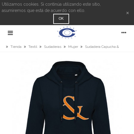
Utilizamos cookies. Si continúa utilizando este sitio,
asumiremos que está de acuerdo con ello.
×
OK
Tienda
Textil
Sudaderas
Mujer
Sudadera Capucha &