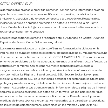
OPTICA CARRERA SLUP
Queremos que puedas ejercer tus Derechos, por ello como interesados pueden
ejercitar sus derechos de acceso, rectificación, supresión, portabilidad y la
limitación u oposición dirigiéndose por escrito a la dirección del Responsable,
indicando “ejercicio derechos protección de datos” o a través de la siguiente
dirección electrónica: info@opticacarrera.com Los interesados tienen derecho a
retirar el consentimiento prestado.
Los interesados tienen derecho a reclamar ante la Autoridad de Control (Agencia
Española de Protección de Datos www.agpd.es).
Los campos marcados con un asterisco (*) en los formularios habilitados en la
Página son de cumplimentación obligatoria, de modo que no cumplimentar alguno
de ellos no podrá continuar con su envío. OPTICA CARRERA SLUP administra su
entorno de servidores de forma adecuada, teniendo una infraestructura firewall de
estricto cumplimiento. Utiliza continuamente tecnologías actuales para
asegurarse de que la confidencialidad y la privacidad de la información no está
comprometida. La Página utiliza el protocolo SSL (Secure Socket Layer) para
mejorar la seguridad. SSL es la tecnología estándar del sector que se utiliza para
proteger y mantener la seguridad de las transmisiones de mensajes a través de
Internet. Al acceder a sus cuentas o enviar información desde páginas de Internet
seguras, el cifrado codificará sus datos en un formato ilegible para impedir que
usuarios no autorizados accedan a este tipo de datos. Para ello se adoptan las
medidas de índole técnica y organizativa necesarias para garantizar la seguridad
de los datos de carácter personal contenidos en los mismos y para evitar su