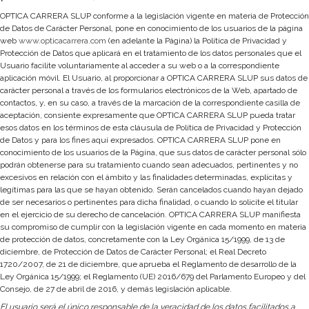
OPTICA CARRERA SLUP conforme a la legislación vigente en materia de Protección
de Datos de Carácter Personal, pone en conocimiento de los usuarios de la página
web
www.opticacarrera.com
(en adelante la Página) la Política de Privacidad y
Protección de Datos que aplicará en el tratamiento de los datos personales que el
Usuario facilite voluntariamente al acceder a su web o a la correspondiente
aplicación móvil. El Usuario, al proporcionar a OPTICA CARRERA SLUP sus datos de
carácter personal a través de los formularios electrónicos de la Web, apartado de
contactos, y, en su caso, a través de la marcación de la correspondiente casilla de
aceptación, consiente expresamente que OPTICA CARRERA SLUP pueda tratar
esos datos en los términos de esta cláusula de Política de Privacidad y Protección
de Datos y para los fines aquí expresados. OPTICA CARRERA SLUP pone en
conocimiento de los usuarios de la Página, que sus datos de carácter personal sólo
podrán obtenerse para su tratamiento cuando sean adecuados, pertinentes y no
excesivos en relación con el ámbito y las finalidades determinadas, explícitas y
legítimas para las que se hayan obtenido. Serán cancelados cuando hayan dejado
de ser necesarios o pertinentes para dicha finalidad, o cuando lo solicite el titular
en el ejercicio de su derecho de cancelación. OPTICA CARRERA SLUP manifiesta
su compromiso de cumplir con la legislación vigente en cada momento en materia
de protección de datos, concretamente con la Ley Orgánica 15/1999, de 13 de
diciembre, de Protección de Datos de Carácter Personal; el Real Decreto
1720/2007, de 21 de diciembre, que aprueba el Reglamento de desarrollo de la
Ley Orgánica 15/1999; el Reglamento (UE) 2016/679 del Parlamento Europeo y del
Consejo, de 27 de abril de 2016, y demás legislación aplicable.
El usuario será el único responsable de la veracidad de los datos facilitados a