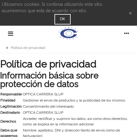
Utilizamos cookies. Si continúa utilizando este sitio,
asumiremos que está de acuerdo con ello.
×
OK
Política de privacidad
Política de privacidad
Información básica sobre
protección de datos
Responsable
OPTICA CARRERA SLUP
Finalidad
Gestionar el envío de productos y la publicidad de los mismos
Legitimación
Consentimiento del interesado
Destinatario
OPTICA CARRERA SLUP
Acceder, rectificar y suprimir los datos, así como otros derechos,
Derechos
como se explica en la información adicional
Datos que
Nombre, apellidos, DNI y dirección (tanto de envío como de
poseemos
facturación)