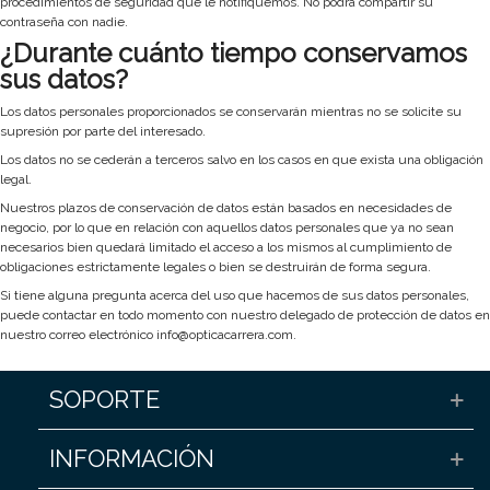
procedimientos de seguridad que le notifiquemos. No podrá compartir su
contraseña con nadie.
¿Durante cuánto tiempo conservamos
sus datos?
Los datos personales proporcionados se conservarán mientras no se solicite su
supresión por parte del interesado.
Los datos no se cederán a terceros salvo en los casos en que exista una obligación
legal.
Nuestros plazos de conservación de datos están basados en necesidades de
negocio, por lo que en relación con aquellos datos personales que ya no sean
necesarios bien quedará limitado el acceso a los mismos al cumplimiento de
obligaciones estrictamente legales o bien se destruirán de forma segura.
Si tiene alguna pregunta acerca del uso que hacemos de sus datos personales,
puede contactar en todo momento con nuestro delegado de protección de datos en
nuestro correo electrónico
info@opticacarrera.com
.
SOPORTE
INFORMACIÓN