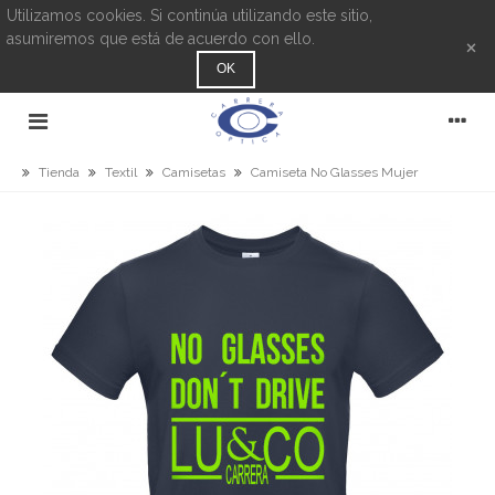
Utilizamos cookies. Si continúa utilizando este sitio,
asumiremos que está de acuerdo con ello.
×
OK
Tienda
Textil
Camisetas
Camiseta No Glasses Mujer